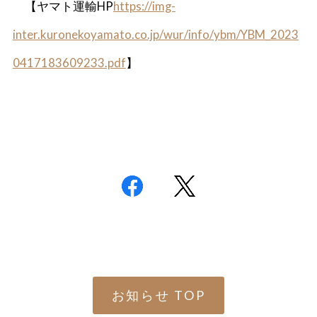
【ヤマト運輸HP
https://img-
inter.kuronekoyamato.co.jp/wur/info/ybm/YBM_2023
0417183609233.pdf
】
お知らせ TOP