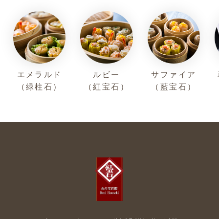
エメラルド
ルビー
サファイア
（緑柱石）
（紅宝石）
（藍宝石）