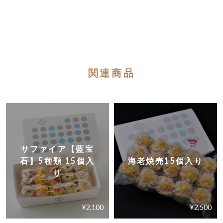
サファイア【藍宝石】5種類 15個入り
2026/07/31
関連商品
度々こちらの商品購入しています ちょっとしたお礼な
どで使いますと大変喜ばれます 自分用にもストックし
て楽しんでおり値上げが辛いところです 割引の企画は
嬉しくまた機会を利用しようと思っています
いつも弊社しゅうまいをご愛顧いただきあ
りがとうございます。 お使い物に使ってい
サファイア【藍宝
ただいているとの事、誠にありがとうござ
石】5種類 15個入
海老焼売15個入り
います。 昨今の原材料費高騰の影響で弊社
り
としまししても大変心苦しい価格改定とな
りました。 皆さまにはご迷惑をおかけいた
しますが今後もお客様に喜んでいただける
¥2,100
¥2,500
企画をしてまいりたいと存じます。 ぜひ今
後ともよろしくお願いいたします。