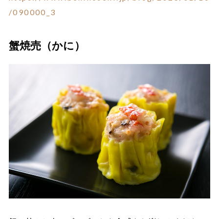
/090000_3
蟹焼売（かに）