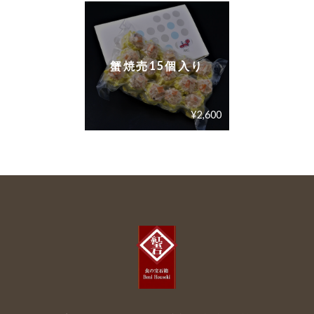
サファイア【藍宝石】5種類 15個入り
蟹焼売15個入り
2026/07/30
¥2,600
海老焼売10個入り
2026/07/25
海老シュウマイ海老がプリプリで評判良いです
エビ焼売は弊社の焼売のラインナップの中
でも一番人気の商品です。 大粒の海老のプ
リプリ感と、トッピングの黄金色に輝く卵
黄が、目にも美しく、食べても美味しい逸
品です。 ぜひ今後もご愛顧のほどよろしく
お願いいたします。